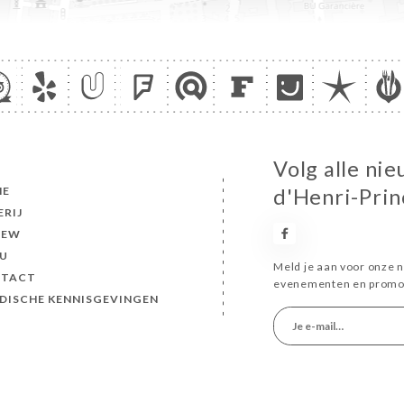
Volg alle nie
ME
d'Henri-Prin
ERIJ
IEW
U
Meld je aan voor onze n
TACT
evenementen en promot
IDISCHE KENNISGEVINGEN