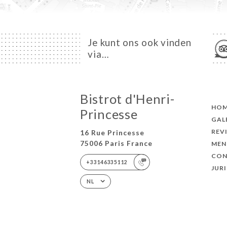
Je kunt ons ook vinden
via…
Bistrot d'Henri-
HO
Princesse
GAL
REV
16 Rue Princesse
75006 Paris France
MEN
CON
+33146335112
JUR
NL