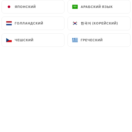
5/5
ЯПОНСКИЙ
ЯПОНСКИЙ
АРАБСКИЙ ЯЗЫК
АРАБСКИЙ ЯЗЫК
Wonderful traditional food with great
service and a casual ambiance
한국어 (КОРЕЙСКИЙ)
한국어 (КОРЕЙСКИЙ)
ГОЛЛАНДСКИЙ
ГОЛЛАНДСКИЙ
25/05/2026
•
07:18
ЧЕШСКИЙ
ЧЕШСКИЙ
ГРЕЧЕСКИЙ
ГРЕЧЕСКИЙ
Dale Neuburger оценил(-а)
DN
5/5
Outstanding experience!
25/05/2026
•
04:17
Blanca Martin оценил(-а)
BM
5/5
23/05/2026
•
07:31
Lydia Smith оценил(-а)
LS
2/5