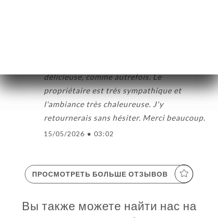
16/05/2026
•
07:03
Luciano Scrocchio оценил(-а)
LS
5/5
Un bistrot charmant. La cuisine est
délicieuse, comme autrefois. Le
propriétaire est très sympathique et
l'ambiance très chaleureuse. J'y
retournerais sans hésiter. Merci beaucoup.
15/05/2026
•
03:02
ПРОСМОТРЕТЬ БОЛЬШЕ ОТЗЫВОВ
Вы также можете найти нас на