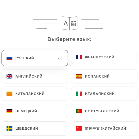
клиентов.
Bruno Bonechi оценил(-а)
BB
3/5
Выберите язык:
Выберите язык:
Très bon accueil , Julien est sympathique
et souriant, agréable et attentionné.
ФРАНЦУЗСКИЙ
ФРАНЦУЗСКИЙ
РУССКИЙ
РУССКИЙ
Néanmoins, plusieurs erreurs dans la
commande, retour de plats attente des
АНГЛИЙСКИЙ
АНГЛИЙСКИЙ
ИСПАНСКИЙ
ИСПАНСКИЙ
nouveaux plats, bref une expérience client
gâchée. Les plats sont corrects, à priori
КАТАЛАНСКИЙ
КАТАЛАНСКИЙ
ИТАЛЬЯНСКИЙ
ИТАЛЬЯНСКИЙ
très appréciés par les touristes, mais rien
de particulier pour un français.
НЕМЕЦКИЙ
НЕМЕЦКИЙ
ПОРТУГАЛЬСКИЙ
ПОРТУГАЛЬСКИЙ
26/05/2026
•
12:22
简体中文 (КИТАЙСКИЙ)
简体中文 (КИТАЙСКИЙ)
ШВЕДСКИЙ
ШВЕДСКИЙ
Patrick Hall оценил(-а)
PH